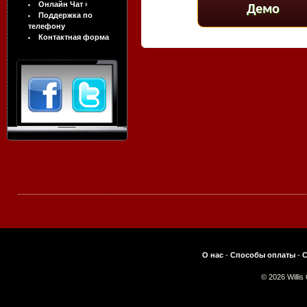
Онлайн Чат ›
Демо
Поддержка по
телефону
Контактная форма
О нас
-
Способы оплаты
-
С
© 2026 Willi