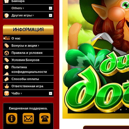
Баккара
Others ›
Другие игры ›
ИНФОРМАЦИЯ
О нас
Бонусы и акции ›
Правила и условия
Условия Бонусов
Политика
конфиденциальности
Способы оплаты
Ответственная игра
ЧаВо ›
Ежедневная поддержка.