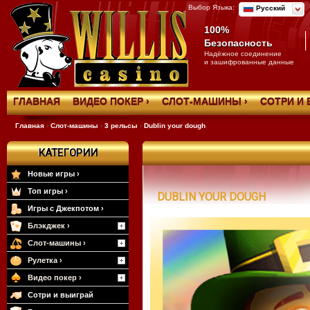
Выбор Языка:
Русский
100%
Безопасность
Надёжное соединение
и зашифрованные данные
ГЛАВНАЯ
ВИДЕО ПОКЕР ›
СЛОТ-МАШИНЫ ›
СОТРИ И 
Главная
›
Слот-машины
›
3 рельсы
›
Dublin your dough
КАТЕГОРИИ
Новые игры ›
Топ игры ›
DUBLIN YOUR DOUGH
Игры с Джекпотом ›
Блэкджек ›
Слот-машины ›
Рулетка ›
Видео покер ›
Сотри и выиграй