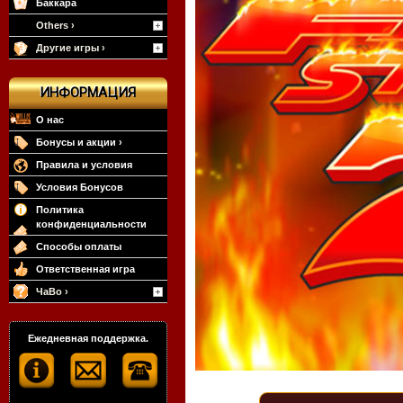
Баккара
Others ›
Другие игры ›
ИНФОРМАЦИЯ
О нас
Бонусы и акции ›
Правила и условия
Условия Бонусов
Политика
конфиденциальности
Способы оплаты
Ответственная игра
ЧаВо ›
Ежедневная поддержка.