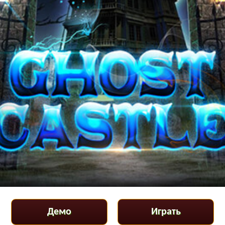
Демо
Играть