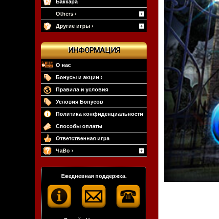
Баккара
Others ›
Другие игры ›
ИНФОРМАЦИЯ
О нас
Бонусы и акции ›
Правила и условия
Условия Бонусов
Политика конфиденциальности
Способы оплаты
Ответственная игра
ЧаВо ›
Ежедневная поддержка.