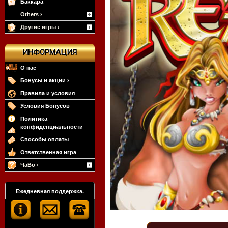
Баккара
Others ›
Другие игры ›
ИНФОРМАЦИЯ
О нас
Бонусы и акции ›
Правила и условия
Условия Бонусов
Политика
конфиденциальности
Способы оплаты
Ответственная игра
ЧаВо ›
Ежедневная поддержка.