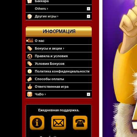
Баккара
Others ›
Другие игры ›
ИНФОРМАЦИЯ
О нас
Бонусы и акции ›
Правила и условия
Условия Бонусов
Политика конфиденциальности
Способы оплаты
Ответственная игра
ЧаВо ›
Ежедневная поддержка.