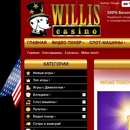
Выбор Языка:
Р
100% Безо
Надёжное соед
и зашифрованн
ГЛАВНАЯ
ВИДЕО ПОКЕР ›
СЛОТ-МАШИНЫ ›
Главная
›
Слот-машины
›
3 рельсы
›
Midas touch
КАТЕГОРИИ
Новые игры ›
Топ игры ›
MIDAS TOUC
Игры с Джекпотом ›
Блэкджек ›
Слот-машины ›
Рулетка ›
Видео покер ›
Сотри и выиграй