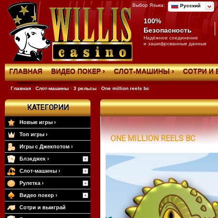
Выбор Языка:
Русский
100%
Безопасность
Надёжное соединение
и зашифрованные данные
ГЛАВНАЯ
ВИДЕО ПОКЕР ›
СЛОТ-МАШИНЫ ›
СОТРИ И 
Главная
›
Слот-машины
›
3 рельсы
›
One million reels bc
КАТЕГОРИИ
Новые игры ›
Топ игры ›
ONE MILLION REELS BC
Игры с Джекпотом ›
Блэкджек ›
Слот-машины ›
Рулетка ›
Видео покер ›
Сотри и выиграй