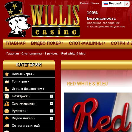
Выбор Языка:
Русский
100%
Безопасность
Надёжное соединение
и зашифрованные данные
ГЛАВНАЯ
ВИДЕО ПОКЕР ›
СЛОТ-МАШИНЫ ›
СОТРИ И 
Главная
›
Слот-машины
›
3 рельсы
›
Red white & bleu
КАТЕГОРИИ
Новые игры ›
Топ игры ›
RED WHITE & BLEU
Игры с Джекпотом ›
Блэкджек ›
Слот-машины ›
Рулетка ›
Видео покер ›
Сотри и выиграй