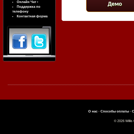
Онлайн Чат ›
Демо
Поддержка по
телефону
Контактная форма
О нас
-
Способы оплаты
-
С
© 2026 Willi