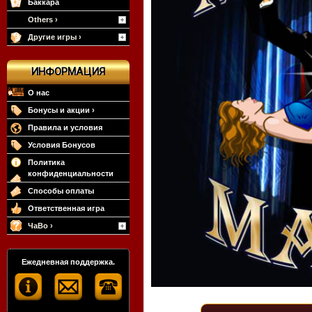
Баккара
Others ›
Другие игры ›
ИНФОРМАЦИЯ
О нас
Бонусы и акции ›
Правила и условия
Условия Бонусов
Политика
конфиденциальности
Способы оплаты
Ответственная игра
ЧаВо ›
Ежедневная поддержка.