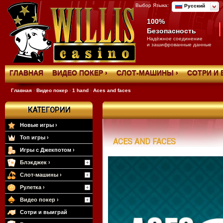
Выбор Языка:
Русский
100%
Безопасность
Надёжное соединение
и зашифрованные данные
ГЛАВНАЯ
ВИДЕО ПОКЕР ›
СЛОТ-МАШИНЫ ›
СОТРИ И 
Главная
›
Видео покер
›
1 hand
›
Aces and faces
КАТЕГОРИИ
Новые игры ›
Топ игры ›
ACES AND FACES
Игры с Джекпотом ›
Блэкджек ›
Слот-машины ›
Рулетка ›
Видео покер ›
Сотри и выиграй