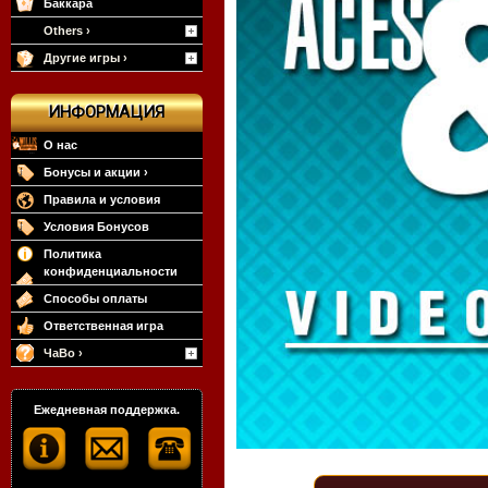
Баккара
Others ›
Другие игры ›
ИНФОРМАЦИЯ
О нас
Бонусы и акции ›
Правила и условия
Условия Бонусов
Политика
конфиденциальности
Способы оплаты
Ответственная игра
ЧаВо ›
Ежедневная поддержка.