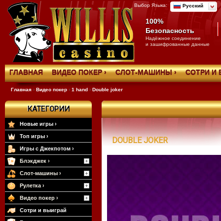
Выбор Языка:
Русский
100%
Безопасность
Надёжное соединение
и зашифрованные данные
ГЛАВНАЯ
ВИДЕО ПОКЕР ›
СЛОТ-МАШИНЫ ›
СОТРИ И 
Главная
›
Видео покер
›
1 hand
›
Double joker
КАТЕГОРИИ
Новые игры ›
Топ игры ›
DOUBLE JOKER
Игры с Джекпотом ›
Блэкджек ›
Слот-машины ›
Рулетка ›
Видео покер ›
Сотри и выиграй