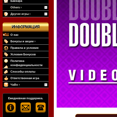
Баккара
Others ›
Другие игры ›
ИНФОРМАЦИЯ
О нас
Бонусы и акции ›
Правила и условия
Условия Бонусов
Политика
конфиденциальности
Способы оплаты
Ответственная игра
ЧаВо ›
Ежедневная поддержка.