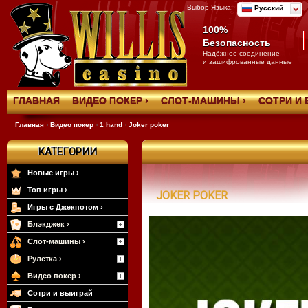
Выбор Языка:
Русский
100%
Безопасность
Надёжное соединение
и зашифрованные данные
ГЛАВНАЯ
ВИДЕО ПОКЕР ›
СЛОТ-МАШИНЫ ›
СОТРИ И 
Главная
›
Видео покер
›
1 hand
›
Joker poker
КАТЕГОРИИ
Новые игры ›
Топ игры ›
JOKER POKER
Игры с Джекпотом ›
Блэкджек ›
Слот-машины ›
Рулетка ›
Видео покер ›
Сотри и выиграй