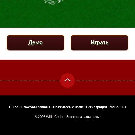
Демо
Играть
О нас
-
Способы оплаты
-
Свяжитесь с нами
-
Регистрация
-
ЧаВо
-
G+
© 2026 Willis Casino. Все права защищены.