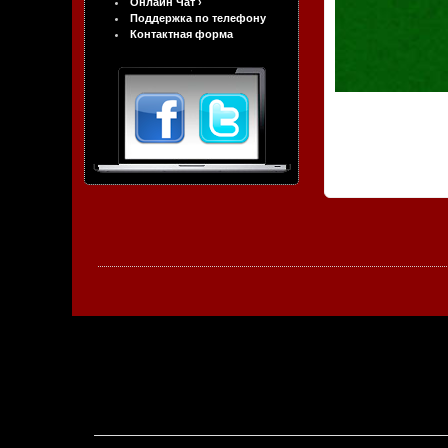
Онлайн Чат ›
Поддержка по телефону
Контактная форма