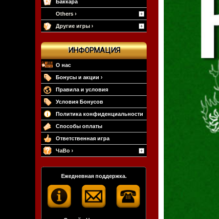
Баккара
Others ›
Другие игры ›
ИНФОРМАЦИЯ
О нас
Бонусы и акции ›
Правила и условия
Условия Бонусов
Политика конфиденциальности
Способы оплаты
Ответственная игра
ЧаВо ›
Ежедневная поддержка.